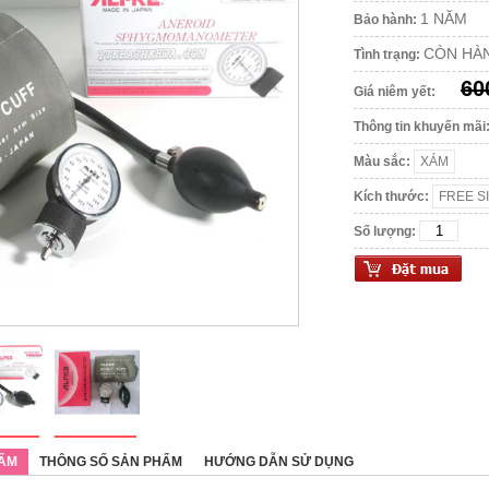
1 NĂM
Bảo hành:
CÒN HÀ
Tình trạng:
60
Giá niêm yết:
Thông tin khuyến mãi
Màu sắc:
Kích thước:
Số lượng:
HẨM
THÔNG SỐ SẢN PHẨM
HƯỚNG DẪN SỬ DỤNG