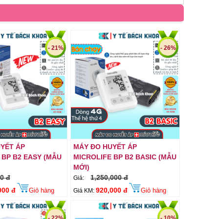
- 21%
- 26%
YẾT ÁP
MÁY ĐO HUYẾT ÁP
 BP B2 EASY (MẪU
MICROLIFE BP B2 BASIC (MẪU
MỚI)
0 đ
1,250,000 đ
Giá:
000 đ
920,000 đ
Giỏ hàng
Giỏ hàng
Giá KM:
- 22%
- 10%