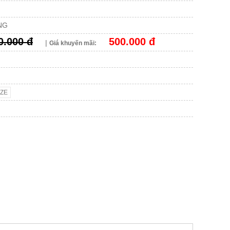
NG
0.000 đ
500.000 đ
|
Giá khuyến mãi:
: