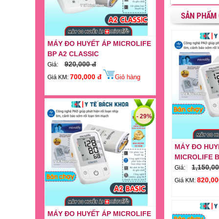
SẢN PHẨM 
MÁY ĐO HUYẾT ÁP MICROLIFE
BP A2 CLASSIC
920,000 đ
Giá:
700,000 đ
Giỏ hàng
Giá KM:
- 29%
MÁY ĐO HUY
MICROLIFE B
1,150,00
Giá:
820,00
Giá KM:
MÁY ĐO HUYẾT ÁP MICROLIFE
BP A2 BASIC