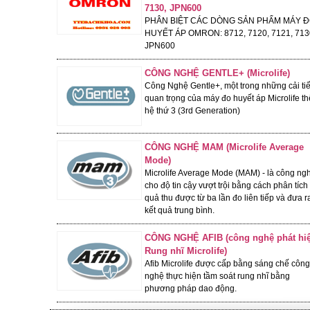
7130, JPN600
- 22%
PHÂN BIỆT CÁC DÒNG SẢN PHẨM MÁY 
HUYẾT ÁP OMRON: 8712, 7120, 7121, 713
JPN600
CÔNG NGHỆ GENTLE+ (Microlife)
Công Nghệ Gentle+, một trong những cải ti
quan trọng của máy đo huyết áp Microlife th
hệ thứ 3 (3rd Generation)
CÔNG NGHỆ MAM (Microlife Average
MÁY ĐO HUYẾT ÁP MICROLIFE
Mode)
BP B3 AFIB ADVANCED DÒNG
Microlife Average Mode (MAM) - là công ng
CAO CẤP
cho độ tin cậy vượt trội bằng cách phân tích 
2,250,000 đ
Giá:
quả thu được từ ba lần đo liên tiếp và đưa r
kết quả trung bình.
1,750,000 đ
Giỏ hàng
Giá KM:
CÔNG NGHỆ AFIB (công nghệ phát hi
Rung nhĩ Microlife)
- 3%
Afib Microlife được cấp bằng sáng chế công
nghệ thực hiện tầm soát rung nhĩ bằng
phương pháp dao động.