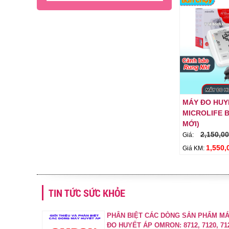
1,150,000 đ
Giá:
820,000 đ
Giỏ hàng
Giá KM:
- 25%
MÁY ĐO HUY
MICROLIFE B
MỚI)
2,150,00
Giá:
1,550,
Giá KM:
NHIỆT KẾ HỒNG NGOẠI ĐO
TRÁN MICROLIFE - FR1MF1
1,000,000 đ
Giá:
TIN TỨC SỨC KHỎE
750,000 đ
Giỏ hàng
Giá KM:
PHÂN BIỆT CÁC DÒNG SẢN PHẨM M
ĐO HUYẾT ÁP OMRON: 8712, 7120, 71