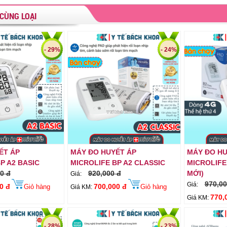
CÙNG LOẠI
- 29%
- 24%
ẾT ÁP
MÁY ĐO HUYẾT ÁP
MÁY ĐO HU
P A2 BASIC
MICROLIFE BP A2 CLASSIC
MICROLIFE
0 đ
920,000 đ
MỚI)
Giá:
970,00
Giá:
0 đ
700,000 đ
Giỏ hàng
Giỏ hàng
Giá KM:
770,
Giá KM:
- 28%
- 23%