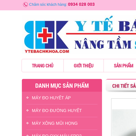
0934 028 003
Chăm sóc khách hàng:
TRANG CHỦ
GIỚI THIỆU
SẢN PHẨM
DANH MỤC SẢN PHẨM
CHI TIẾT S
MÁY ĐO HUYẾT ÁP
MÁY ĐO ĐƯỜNG HUYẾT
MÁY XÔNG MŨI HỌNG
- -14%