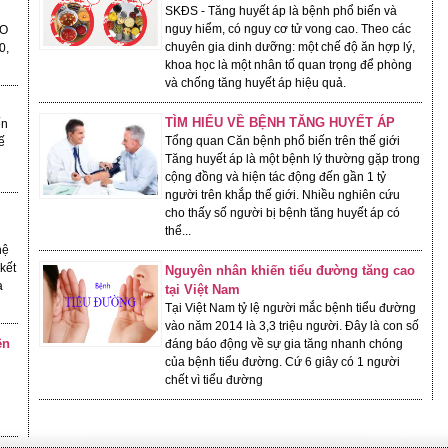
SKĐS - Tăng huyết áp là bệnh phổ biến và
nguy hiểm, có nguy cơ tử vong cao. Theo các
ĐO
chuyên gia dinh dưỡng: một chế độ ăn hợp lý,
0,
khoa học là một nhân tố quan trọng để phòng
và chống tăng huyết áp hiệu quả.
TÌM HIỂU VỀ BỆNH TĂNG HUYẾT ÁP
ến
Tổng quan Căn bệnh phổ biến trên thế giới
ế
Tăng huyết áp là một bệnh lý thường gặp trong
cộng đồng và hiện tác động đến gần 1 tỷ
người trên khắp thế giới. Nhiều nghiên cứu
cho thấy số người bị bệnh tăng huyết áp có
thể...
hệ
kết
Nguyên nhân khiến tiểu đường tăng cao
a
tại Việt Nam
Tại Việt Nam tỷ lệ người mắc bệnh tiểu đường
vào năm 2014 là 3,3 triệu người. Đây là con số
ện
đáng báo động về sự gia tăng nhanh chóng
của bệnh tiểu đường. Cứ 6 giây có 1 người
chết vì tiểu đường