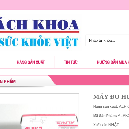
HÃNG SẢN XUẤT
TIN TỨC
HƯỚNG DẪN MUA 
ẢN PHẨM
MÁY ĐO HU
ALPK
Hãng sản xuất:
ALPK
Mã Sản Phẩm:
NHẬT
Xuất xứ: