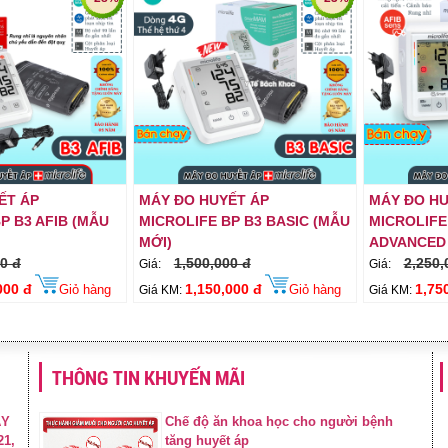
ẾT ÁP
MÁY ĐO HUYẾT ÁP
MÁY ĐO HU
P B3 AFIB (MẪU
MICROLIFE BP B3 BASIC (MẪU
MICROLIFE 
MỚI)
ADVANCED
0 đ
1,500,000 đ
2,250,
Giá:
Giá:
000 đ
1,150,000 đ
1,75
Giỏ hàng
Giỏ hàng
Giá KM:
Giá KM:
THÔNG TIN KHUYẾN MÃI
ÁY
Chế độ ăn khoa học cho người bệnh
21,
tăng huyết áp