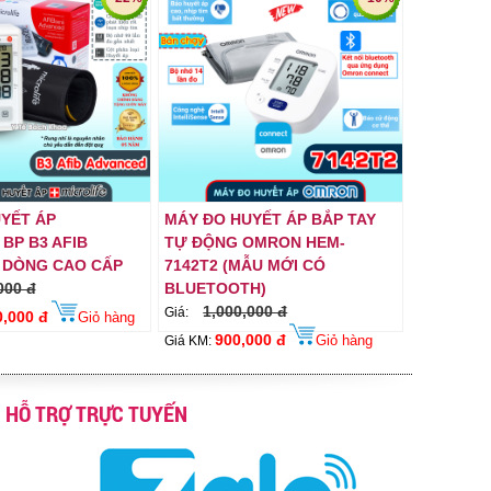
YẾT ÁP
MÁY ĐO HUYẾT ÁP BẮP TAY
BP B3 AFIB
TỰ ĐỘNG OMRON HEM-
 DÒNG CAO CẤP
7142T2 (MẪU MỚI CÓ
000 đ
BLUETOOTH)
1,000,000 đ
Giá:
0,000 đ
Giỏ hàng
900,000 đ
Giỏ hàng
Giá KM:
HỖ TRỢ TRỰC TUYẾN