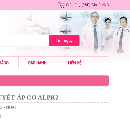
Giỏ hàng
(0SP) Giá:
0 VNĐ
Tìm ngay
HÀNG
BẢO HÀNH
LIÊN HỆ
YẾT ÁP CƠ ALPK2
2 - NHẬT
2