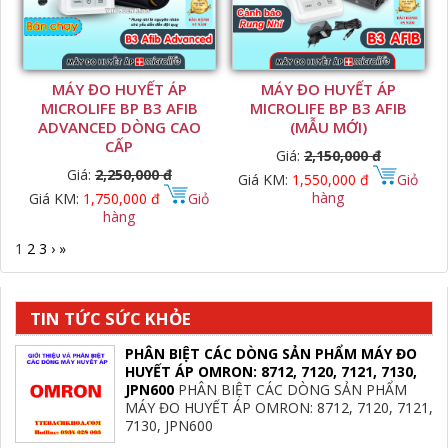
MÁY ĐO HUYẾT ÁP
MÁY ĐO HUYẾT ÁP
MICROLIFE BP B3 AFIB
MICROLIFE BP B3 AFIB
ADVANCED DÒNG CAO
(MẪU MỚI)
CẤP
Giá:
2,150,000 đ
Giá:
2,250,000 đ
Giá KM:
1,550,000 đ
Giỏ
hàng
Giá KM:
1,750,000 đ
Giỏ
hàng
1
2
3
›
»
TIN TỨC SỨC KHỎE
PHÂN BIỆT CÁC DÒNG SẢN PHẨM MÁY ĐO
HUYẾT ÁP OMRON: 8712, 7120, 7121, 7130,
JPN600
PHÂN BIỆT CÁC DÒNG SẢN PHẨM
MÁY ĐO HUYẾT ÁP OMRON: 8712, 7120, 7121,
7130, JPN600