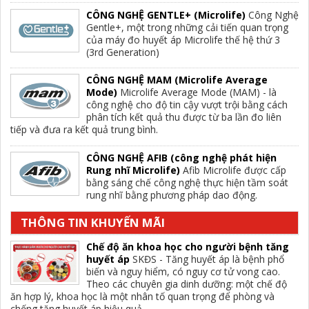
CÔNG NGHỆ GENTLE+ (Microlife)
Công Nghệ
Gentle+, một trong những cải tiến quan trọng
của máy đo huyết áp Microlife thế hệ thứ 3
(3rd Generation)
CÔNG NGHỆ MAM (Microlife Average
Mode)
Microlife Average Mode (MAM) - là
công nghệ cho độ tin cậy vượt trội bằng cách
phân tích kết quả thu được từ ba lần đo liên
tiếp và đưa ra kết quả trung bình.
CÔNG NGHỆ AFIB (công nghệ phát hiện
Rung nhĩ Microlife)
Afib Microlife được cấp
bằng sáng chế công nghệ thực hiện tầm soát
rung nhĩ bằng phương pháp dao động.
THÔNG TIN KHUYẾN MÃI
Chế độ ăn khoa học cho người bệnh tăng
huyết áp
SKĐS - Tăng huyết áp là bệnh phổ
biến và nguy hiểm, có nguy cơ tử vong cao.
Theo các chuyên gia dinh dưỡng: một chế độ
ăn hợp lý, khoa học là một nhân tố quan trọng để phòng và
chống tăng huyết áp hiệu quả.