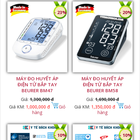
- 23%
- 20%
MÁY ĐO HUYẾT ÁP
MÁY ĐO HUYẾT ÁP
ĐIỆN TỬ BẮP TAY
ĐIỆN TỬ BẮP TAY
BEURER BM47
BEURER BM58
Giá:
1,300,000 đ
Giá:
1,690,000 đ
Giá KM:
1,000,000 đ
Giỏ
Giá KM:
1,350,000 đ
Giỏ
hàng
hàng
- 10%
- 10%