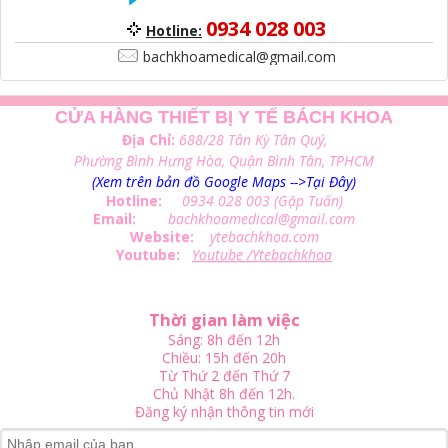
0934 028 003
Hotline:
bachkhoamedical@gmail.com
CỬA HÀNG THIẾT BỊ Y TẾ BÁCH KHOA
Địa Chỉ:
688/28 Tân Kỳ Tân Quý,
Phường Bình Hưng Hòa, Quận Bình Tân, TPHCM
(Xem trên bản đồ Google Maps -->Tại Đây)
Hotline:
0934 028 003 (Gặp Tuấn)
Email:
bachkhoamedical@gmail.com
Website:
ytebachkhoa.com
Youtube:
Youtube /Ytebachkhoa
Thời gian làm việc
Sáng: 8h đến 12h
Chiều: 15h đến 20h
Từ Thứ 2 đến Thứ 7
Chủ Nhật 8h đến 12h.
Đăng ký nhận thông tin mới