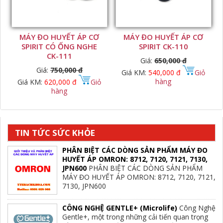
MÁY ĐO HUYẾT ÁP CƠ
MÁY ĐO HUYẾT ÁP CƠ
SPIRIT CÓ ỐNG NGHE
SPIRIT CK-110
CK-111
Giá:
650,000 đ
Giá:
750,000 đ
Giá KM:
540,000 đ
Giỏ
hàng
Giá KM:
620,000 đ
Giỏ
hàng
TIN TỨC SỨC KHỎE
PHÂN BIỆT CÁC DÒNG SẢN PHẨM MÁY ĐO
HUYẾT ÁP OMRON: 8712, 7120, 7121, 7130,
JPN600
PHÂN BIỆT CÁC DÒNG SẢN PHẨM
MÁY ĐO HUYẾT ÁP OMRON: 8712, 7120, 7121,
7130, JPN600
CÔNG NGHỆ GENTLE+ (Microlife)
Công Nghệ
Gentle+, một trong những cải tiến quan trọng