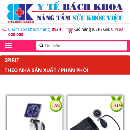
Chăm sóc khách hàng:
0934
Giỏ hàng
(0SP) Giá:
0 VNĐ
028 003
SPIRIT
THEO NHÀ SẢN XUẤT / PHÂN PHỐI
- 8%
- 11%