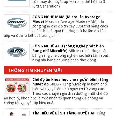
của máy đo huyết áp Microlife thế hệ thứ 3
(3rd Generation)
CÔNG NGHỆ MAM (Microlife Average
Mode)
Microlife Average Mode (MAM) - là
công nghệ cho độ tin cậy vượt trội bằng cách
phân tích kết quả thu được từ ba lần đo liên
tiếp và đưa ra kết quả trung bình.
CÔNG NGHỆ AFIB (công nghệ phát hiện
Rung nhĩ Microlife)
Afib Microlife được cấp
bằng sáng chế công nghệ thực hiện tầm soát
rung nhĩ bằng phương pháp dao động.
THÔNG TIN KHUYẾN MÃI
Chế độ ăn khoa học cho người bệnh tăng
huyết áp
SKĐS - Tăng huyết áp là bệnh phổ
biến và nguy hiểm, có nguy cơ tử vong cao.
Theo các chuyên gia dinh dưỡng: một chế độ
ăn hợp lý, khoa học là một nhân tố quan trọng để phòng và
chống tăng huyết áp hiệu quả.
TÌM HIỂU VỀ BỆNH TĂNG HUYẾT ÁP
Tổng