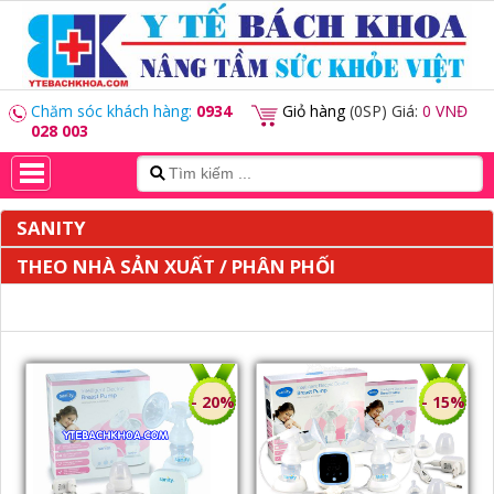
Chăm sóc khách hàng:
0934
Giỏ hàng
(0SP) Giá:
0 VNĐ
028 003
SANITY
THEO NHÀ SẢN XUẤT / PHÂN PHỐI
- 20%
- 15%