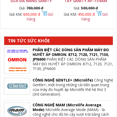
SỮA ĐA NĂNG SANITY
TAY SANITY AP-154AM
Giá:
780,000 đ
Giá:
500,000 đ
Giá KM:
600,000 đ
Giỏ
Giá KM:
450,000 đ
Giỏ
hàng
hàng
TIN TỨC SỨC KHỎE
PHÂN BIỆT CÁC DÒNG SẢN PHẨM MÁY ĐO
HUYẾT ÁP OMRON: 8712, 7120, 7121, 7130,
JPN600
PHÂN BIỆT CÁC DÒNG SẢN PHẨM
MÁY ĐO HUYẾT ÁP OMRON: 8712, 7120, 7121,
7130, JPN600
CÔNG NGHỆ GENTLE+ (Microlife)
Công Nghệ
Gentle+, một trong những cải tiến quan trọng
của máy đo huyết áp Microlife thế hệ thứ 3
(3rd Generation)
CÔNG NGHỆ MAM (Microlife Average
Mode)
Microlife Average Mode (MAM) - là
công nghệ cho độ tin cậy vượt trội bằng cách