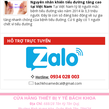
Nguyên nhân khiến tiểu đường tăng cao
tại Việt Nam
Tại Việt Nam tỷ lệ người mắc
bệnh tiểu đường vào năm 2014 là 3,3 triệu
người. Đây là con số đáng báo động về sự gia
tăng nhanh chóng của bệnh tiểu đường. Cứ 6 giây có 1 người
chết vì tiểu đường
HỖ TRỢ TRỰC TUYẾN
0934 028 003
Hotline:
bachkhoamedical@gmail.com
CỬA HÀNG THIẾT BỊ Y TẾ BÁCH KHOA
Địa Chỉ:
688/28 Tân Kỳ Tân Quý,
Phường Bình Hưng Hòa, Quận Bình Tân, TPHCM