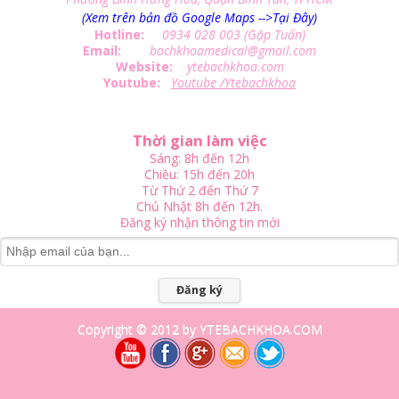
(Xem trên bản đồ Google Maps -->Tại Đây)
Hotline:
0934 028 003 (Gặp Tuấn)
Email:
bachkhoamedical@gmail.com
Website:
ytebachkhoa.com
Youtube:
Youtube /Ytebachkhoa
Thời gian làm việc
Sáng: 8h đến 12h
Chiều: 15h đến 20h
Từ Thứ 2 đến Thứ 7
Chủ Nhật 8h đến 12h.
Đăng ký nhận thông tin mới
Đăng ký
Copyright © 2012 by YTEBACHKHOA.COM