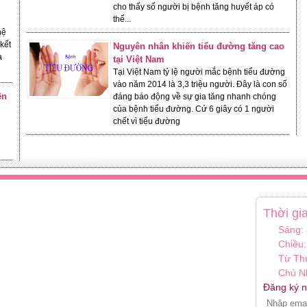
cho thấy số người bị bệnh tăng huyết áp có
thể...
hệ
kết
Nguyên nhân khiến tiểu đường tăng cao
a
tại Việt Nam
Tại Việt Nam tỷ lệ người mắc bệnh tiểu đường
vào năm 2014 là 3,3 triệu người. Đây là con số
ện
đáng báo động về sự gia tăng nhanh chóng
của bệnh tiểu đường. Cứ 6 giây có 1 người
chết vì tiểu đường
Thời gi
Sáng:
Chiều:
Từ Th
Chủ Nh
Đăng ký n