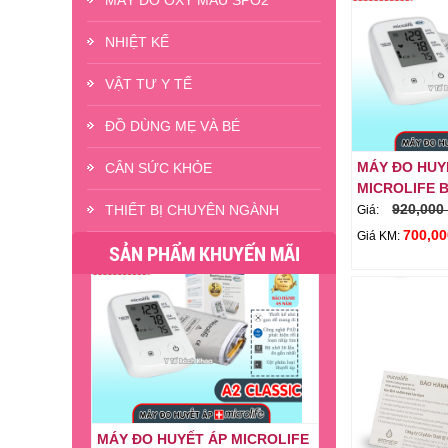
MÁY ĐO OXY MÁU SPO2
NHIỆT KẾ
MÁY ĐO NỒNG ĐỘ OXY TRONG
VẬT TƯ Y TẾ
MÁU JUMPER JPD-500E
350,000 đ
Giá:
ĐỒ DÙNG MẸ VÀ BÉ
400,000 đ
Giỏ hàng
Giá KM:
MÁY ĐO HUY
CÂN SỨC KHỎE
MICROLIFE B
920,000
THIẾT BỊ CHUYÊN NGÀNH
Giá:
- 24%
700,00
Giá KM:
SẢN PHẨM KHUYẾN MÃI
MÁY ĐO HUYẾT ÁP MICROLIFE
BP A2 CLASSIC