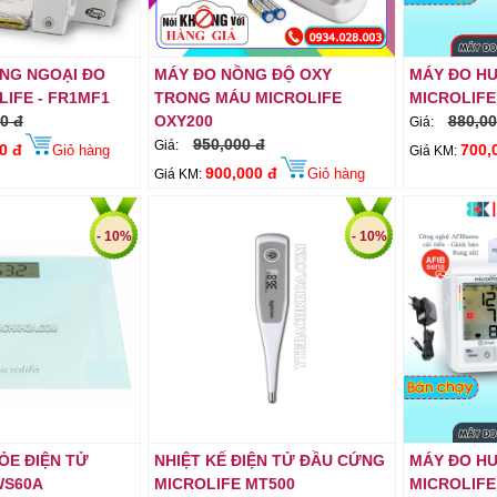
ỒNG NGOẠI ĐO
MÁY ĐO NỒNG ĐỘ OXY
MÁY ĐO HU
IFE - FR1MF1
TRONG MÁU MICROLIFE
MICROLIFE
0 đ
OXY200
880,00
Giá:
950,000 đ
Giá:
0 đ
700,
Giỏ hàng
Giá KM:
900,000 đ
Giỏ hàng
Giá KM:
- 10%
- 10%
ỎE ĐIỆN TỬ
NHIỆT KẾ ĐIỆN TỬ ĐẦU CỨNG
MÁY ĐO HU
WS60A
MICROLIFE MT500
MICROLIFE 