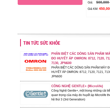
500,000
Giá:
- 25%
450,00
Giá KM:
TIN TỨC SỨC KHỎE
PHÂN BIỆT CÁC DÒNG SẢN PHẨM M
NHIỆT KẾ HỒNG NGOẠI ĐO
ĐO HUYẾT ÁP OMRON: 8712, 7120, 71
TRÁN MICROLIFE - FR1MF1
7130, JPN600
1,000,000 đ
Giá:
PHÂN BIỆT CÁC DÒNG SẢN PHẨM MÁY 
750,000 đ
Giỏ hàng
Giá KM:
HUYẾT ÁP OMRON: 8712, 7120, 7121, 713
JPN600
CÔNG NGHỆ GENTLE+ (Microlife)
Công Nghệ Gentle+, một trong những cải ti
- 22%
quan trọng của máy đo huyết áp Microlife th
hệ thứ 3 (3rd Generation)