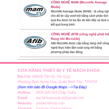
CÔNG NGHỆ MAM (Microlife Average
Mode)
Microlife Average Mode (MAM) - là công ng
cho độ tin cậy vượt trội bằng cách phân tích 
quả thu được từ ba lần đo liên tiếp và đưa r
kết quả trung bình.
MÁY ĐO HUYẾT ÁP MICROLIFE
CÔNG NGHỆ AFIB (công nghệ phát hi
BP B3 AFIB ADVANCED DÒNG
Rung nhĩ Microlife)
CAO CẤP
Afib Microlife được cấp bằng sáng chế công
2,250,000 đ
Giá:
nghệ thực hiện tầm soát rung nhĩ bằng
1,750,000 đ
Giỏ hàng
Giá KM:
phương pháp dao động.
- 3%
CỬA HÀNG THIẾT BỊ Y TẾ BÁCH KHOA
Địa Chỉ:
688/28 Tân Kỳ Tân Quý,
Phường Bình Hưng Hòa, Quận Bình Tân, TPHCM
(Xem trên bản đồ Google Maps -->Tại Đây)
Hotline:
0934 028 003 (Gặp Tuấn)
Email:
bachkhoamedical@gmail.com
Website:
ytebachkhoa.com
Youtube:
Youtube /Ytebachkhoa