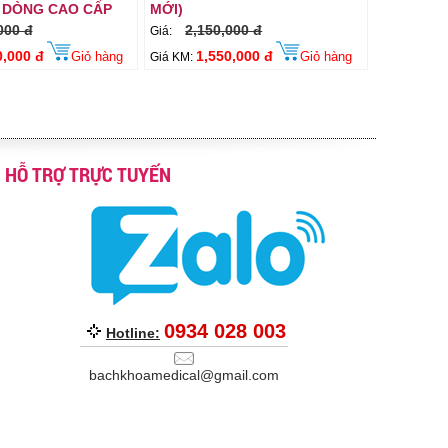
 DÒNG CAO CẤP
MỚI)
000 đ
2,150,000 đ
Giá:
0,000 đ
1,550,000 đ
Giỏ hàng
Giỏ hàng
Giá KM:
HỖ TRỢ TRỰC TUYẾN
0934 028 003
Hotline:
bachkhoamedical@gmail.com