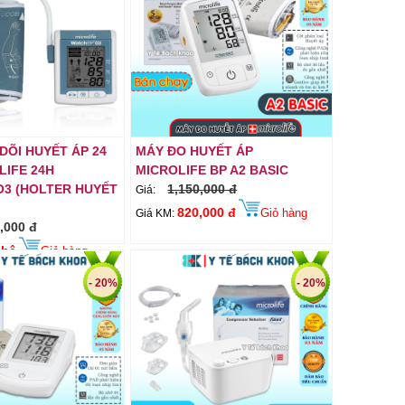
DÕI HUYẾT ÁP 24
MÁY ĐO HUYẾT ÁP
LIFE 24H
MICROLIFE BP A2 BASIC
3 (HOLTER HUYẾT
1,150,000 đ
Giá:
820,000 đ
Giỏ hàng
Giá KM:
,000 đ
 hệ
Giỏ hàng
- 20%
- 20%