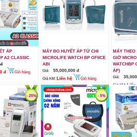
ẾT ÁP
MÁY ĐO HUYẾT ÁP TỨ CHI
MÁY THEO 
P A2 CLASSIC
MICROLIFE WATCH BP OFIICE
GIỜ MICRO
 đ
ABI
WATCHBP O
55,000,000 đ
ÁP)
Giá:
0 đ
Giỏ hàng
35,000
Giá:
Liên hệ
Giỏ hàng
Giá KM:
Liên
Giá KM:
- 25%
- 5%