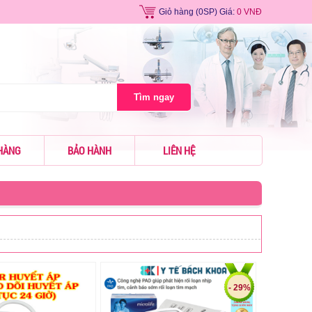
Giỏ hàng
(0SP) Giá:
0 VNĐ
Tìm ngay
HÀNG
BẢO HÀNH
LIÊN HỆ
- 29%