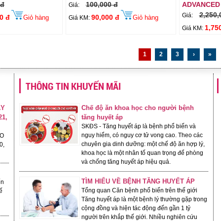
 đ
100,000 đ
ADVANCED
Giá:
2,250,
Giá:
0 đ
90,000 đ
Giỏ hàng
Giỏ hàng
Giá KM:
1,75
Giá KM:
1
2
3
›
»
THÔNG TIN KHUYẾN MÃI
ÁY
Chế độ ăn khoa học cho người bệnh
21,
tăng huyết áp
SKĐS - Tăng huyết áp là bệnh phổ biến và
nguy hiểm, có nguy cơ tử vong cao. Theo các
ĐO
chuyên gia dinh dưỡng: một chế độ ăn hợp lý,
0,
khoa học là một nhân tố quan trọng để phòng
và chống tăng huyết áp hiệu quả.
TÌM HIỂU VỀ BỆNH TĂNG HUYẾT ÁP
ến
Tổng quan Căn bệnh phổ biến trên thế giới
ế
Tăng huyết áp là một bệnh lý thường gặp trong
cộng đồng và hiện tác động đến gần 1 tỷ
người trên khắp thế giới. Nhiều nghiên cứu