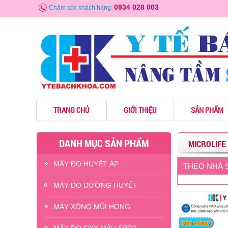
0934 028 003
Chăm sóc khách hàng:
TRANG CHỦ
GIỚI THIỆU
SẢN PHẨM
DANH MỤC SẢN PHẨM
MICROLIFE
MÁY ĐO HUYẾT ÁP
- -14%
THEO NHÀ S
MÁY ĐO ĐƯỜNG HUYẾT
MÁY XÔNG MŨI HỌNG