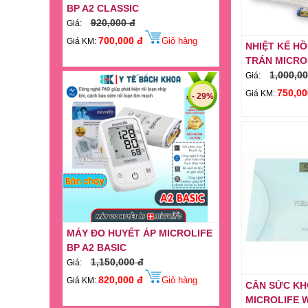
920,000 đ
Giá:
700,000 đ
Giỏ hàng
Giá KM:
NHIỆT KẾ H
TRÁN MICROL
1,000,00
Giá:
- 29%
750,00
Giá KM:
MÁY ĐO HUYẾT ÁP MICROLIFE
BP A2 BASIC
1,150,000 đ
Giá:
820,000 đ
Giỏ hàng
Giá KM:
CÂN SỨC KH
MICROLIFE 