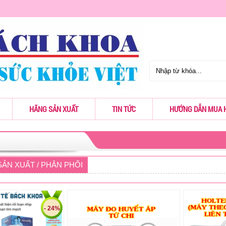
HÃNG SẢN XUẤT
TIN TỨC
HƯỚNG DẪN MUA 
ẢN XUẤT / PHÂN PHỐI
- 24%