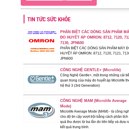
TIN TỨC SỨC KHỎE
- 25%
PHÂN BIỆT CÁC DÒNG SẢN PHẨM M
ĐO HUYẾT ÁP OMRON: 8712, 7120, 71
7130, JPN600
PHÂN BIỆT CÁC DÒNG SẢN PHẨM MÁY 
HUYẾT ÁP OMRON: 8712, 7120, 7121, 713
JPN600
CÔNG NGHỆ GENTLE+ (Microlife)
Công Nghệ Gentle+, một trong những cải ti
NHIỆT KẾ HỒNG NGOẠI ĐO
quan trọng của máy đo huyết áp Microlife th
TRÁN MICROLIFE - FR1MF1
hệ thứ 3 (3rd Generation)
1,000,000 đ
Giá:
750,000 đ
Giỏ hàng
Giá KM:
CÔNG NGHỆ MAM (Microlife Average
Mode)
Microlife Average Mode (MAM) - là công ng
cho độ tin cậy vượt trội bằng cách phân tích 
- 22%
quả thu được từ ba lần đo liên tiếp và đưa r
kết quả trung bình.