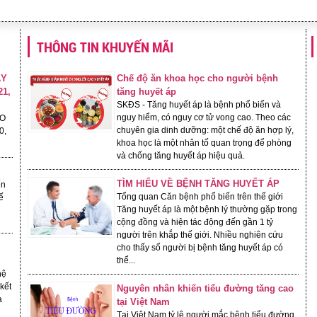
THÔNG TIN KHUYẾN MÃI
ÁY
Chế độ ăn khoa học cho người bệnh
21,
tăng huyết áp
SKĐS - Tăng huyết áp là bệnh phổ biến và
nguy hiểm, có nguy cơ tử vong cao. Theo các
ĐO
chuyên gia dinh dưỡng: một chế độ ăn hợp lý,
0,
khoa học là một nhân tố quan trọng để phòng
và chống tăng huyết áp hiệu quả.
TÌM HIỂU VỀ BỆNH TĂNG HUYẾT ÁP
ến
Tổng quan Căn bệnh phổ biến trên thế giới
ế
Tăng huyết áp là một bệnh lý thường gặp trong
cộng đồng và hiện tác động đến gần 1 tỷ
người trên khắp thế giới. Nhiều nghiên cứu
cho thấy số người bị bệnh tăng huyết áp có
thể...
hệ
kết
Nguyên nhân khiến tiểu đường tăng cao
a
tại Việt Nam
Tại Việt Nam tỷ lệ người mắc bệnh tiểu đường