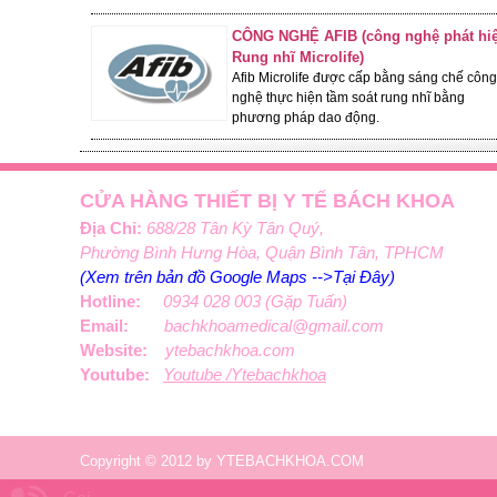
CÔNG NGHỆ AFIB (công nghệ phát hi
Rung nhĩ Microlife)
Afib Microlife được cấp bằng sáng chế công
nghệ thực hiện tầm soát rung nhĩ bằng
phương pháp dao động.
MÁY ĐO HUYẾT ÁP MICROLIFE
CỬA HÀNG THIẾT BỊ Y TẾ BÁCH KHOA
BP B3 AFIB ADVANCED DÒNG
Địa Chỉ:
688/28 Tân Kỳ Tân Quý,
CAO CẤP
Phường Bình Hưng Hòa, Quận Bình Tân, TPHCM
2,250,000 đ
Giá:
(Xem trên bản đồ Google Maps -->Tại Đây)
1,750,000 đ
Giỏ hàng
Giá KM:
Hotline:
0934 028 003 (Gặp Tuấn)
Email:
bachkhoamedical@gmail.com
Website:
ytebachkhoa.com
- 3%
Youtube:
Youtube /Ytebachkhoa
Copyright © 2012 by YTEBACHKHOA.COM