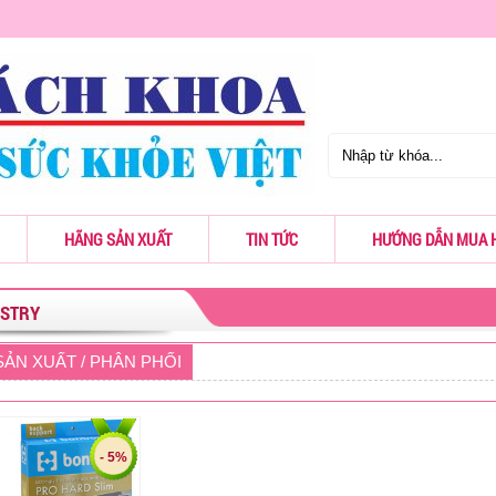
HÃNG SẢN XUẤT
TIN TỨC
HƯỚNG DẪN MUA 
USTRY
ẢN XUẤT / PHÂN PHỐI
- 5%