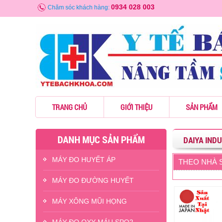
0934 028 003
Chăm sóc khách hàng:
TRANG CHỦ
GIỚI THIỆU
SẢN PHẨM
DANH MỤC SẢN PHẨM
DAIYA IND
MÁY ĐO HUYẾT ÁP
THEO NHÀ S
MÁY ĐO ĐƯỜNG HUYẾT
- -14%
MÁY XÔNG MŨI HỌNG