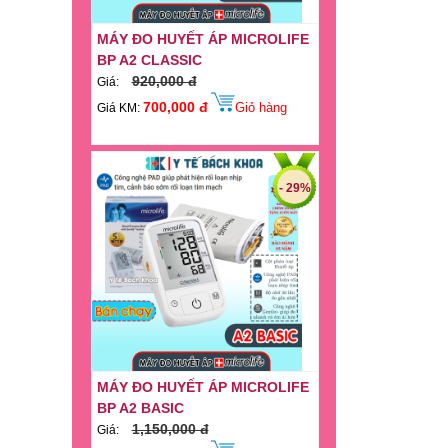
MÁY ĐO HUYẾT ÁP MICROLIFE
BP A2 CLASSIC
920,000 đ
Giá:
700,000 đ
Giỏ hàng
Giá KM:
- 29%
MÁY ĐO HUYẾT ÁP MICROLIFE
BP A2 BASIC
1,150,000 đ
Giá:
820,000 đ
Giỏ hàng
Giá KM: